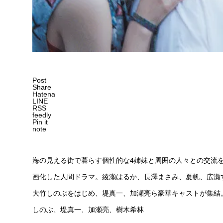
Post
Share
Hatena
LINE
RSS
feedly
Pin it
note
海の見える街で暮らす個性的な4姉妹と周囲の人々との交流
画化した人間ドラマ。綾瀬はるか、長澤まさみ、夏帆、広瀬
大竹しのぶをはじめ、堤真一、加瀬亮ら豪華キャストが集結
しのぶ、堤真一、加瀬亮、樹木希林