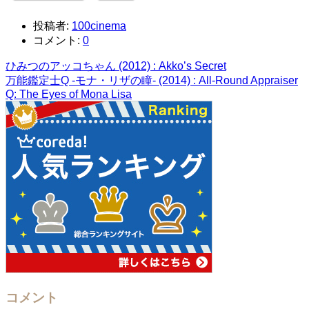
投稿者:
100cinema
コメント:
0
ひみつのアッコちゃん (2012) : Akko’s Secret
万能鑑定士Q -モナ・リザの瞳- (2014) : All-Round Appraiser
Q: The Eyes of Mona Lisa
コメント