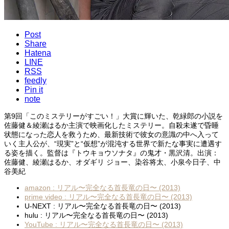
Post
Share
Hatena
LINE
RSS
feedly
Pin it
note
第9回「このミステリーがすごい！」大賞に輝いた、乾緑郎の小説を
佐藤健＆綾瀬はるか主演で映画化したミステリー。自殺未遂で昏睡
状態になった恋人を救うため、最新技術で彼女の意識の中へ入って
いく主人公が、“現実”と“仮想”が混沌する世界で新たな事実に遭遇す
る姿を描く。監督は『トウキョウソナタ』の鬼才・黒沢清。出演：
佐藤健、綾瀬はるか、オダギリ ジョー、染谷将太、小泉今日子、中
谷美紀
amazon : リアル〜完全なる首長竜の日〜 (2013)
prime video : リアル〜完全なる首長竜の日〜 (2013)
U-NEXT : リアル〜完全なる首長竜の日〜 (2013)
hulu : リアル〜完全なる首長竜の日〜 (2013)
YouTube : リアル〜完全なる首長竜の日〜 (2013)