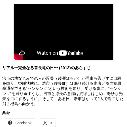
リアル〜完全なる首長竜の日〜 (2013)のあらすじ
浩市の幼なじみで恋人の淳美（綾瀬はるか）が理由も告げずに自殺
を図り、昏睡状態に。浩市（佐藤健）は眠り続ける患者と脳内意思
疎通ができる“センシング”という技術を知り、受ける事に。“センシ
ング”を繰り返すうち、浩市と淳美の意識は混線しはじめ、奇妙な光
景を目にするように。そして、ある日、浩市はかつて2人で過ごした
飛古根島へ向かう。
共有:
Facebook
X