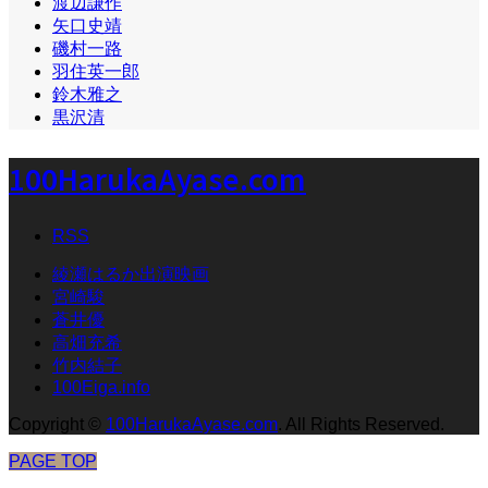
渡辺謙作
矢口史靖
磯村一路
羽住英一郎
鈴木雅之
黒沢清
100HarukaAyase.com
RSS
綾瀬はるか出演映画
宮崎駿
蒼井優
高畑充希
竹内結子
100Eiga.info
Copyright
©
100HarukaAyase.com
. All Rights Reserved.
PAGE TOP