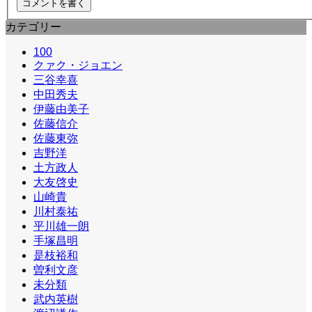
カテゴリー
100
クァク・ジョエン
三谷幸喜
中田秀夫
伊藤由美子
佐藤信介
佐藤東弥
吉野洋
土方政人
大友啓史
山崎貴
川村泰祐
平川雄一朗
手塚昌明
是枝裕和
曽利文彦
未分類
武内英樹