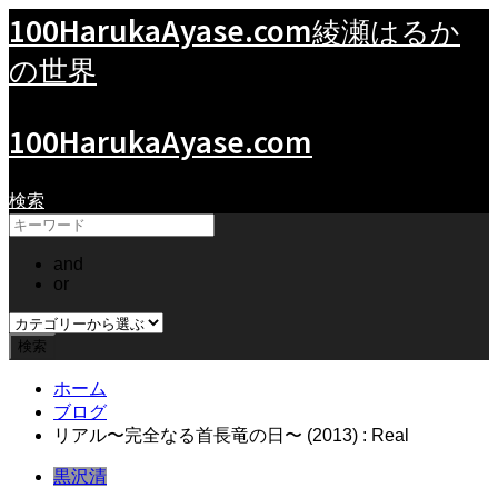
100HarukaAyase.com
綾瀬はるか
の世界
100HarukaAyase.com
検索
and
or
ホーム
ブログ
リアル〜完全なる首長竜の日〜 (2013) : Real
黒沢清